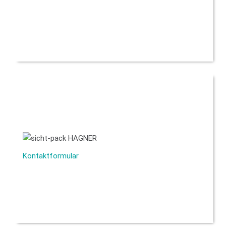
Kontaktformular