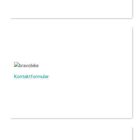
Kontaktformular