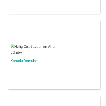
Kontaktformular