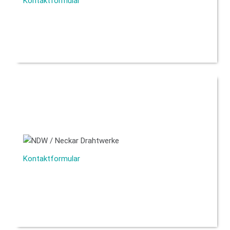
Kontaktformular
Kontaktformular