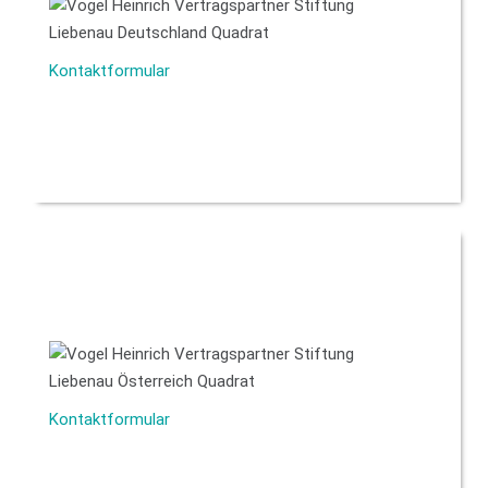
Kontaktformular
Kontaktformular