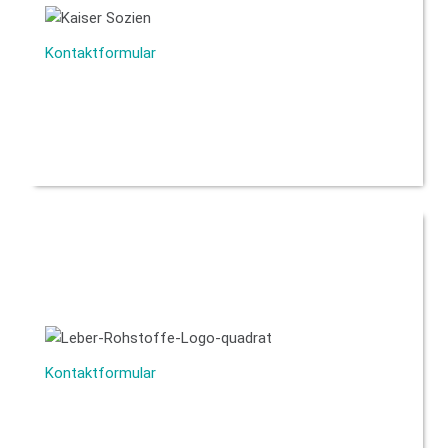
Kontaktformular
Kontaktformular