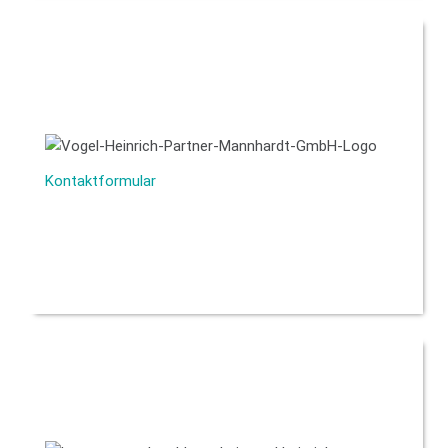
Kontaktformular