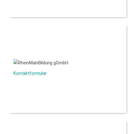
Kontaktformular