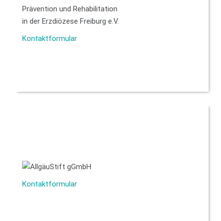
Kontaktformular
Kontaktformular