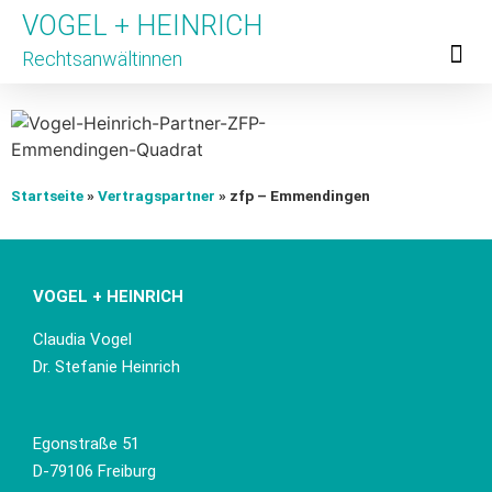
VOGEL + HEINRICH
Rechtsanwältinnen
Für Untern
Für Hinweis
Unsere Partner
Startseite
»
Vertragspartner
»
zfp – Emmendingen
VOGEL + HEINRICH
Claudia Vogel
Dr. Stefanie Heinrich
Egonstraße 51
D-79106 Freiburg