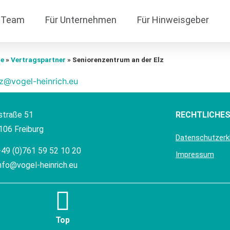
Team
Für Unternehmen
Für Hinweisgeber
te
»
Vertragspartner
»
Seniorenzentrum an der Elz
z@vogel-heinrich.eu
straße 51
RECHTLICHES
106 Freiburg
Datenschutzerk
+49 (0)761 59 52 10 20
Impressum
nfo@vogel-heinrich.eu
Top