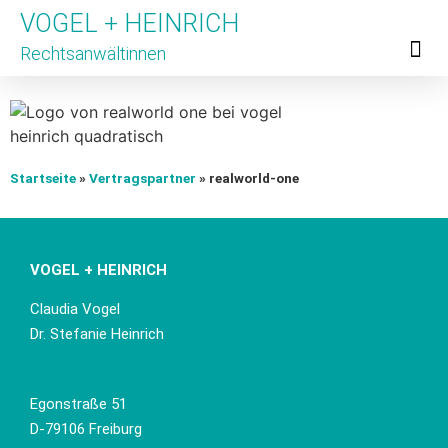
VOGEL + HEINRICH
Rechtsanwältinnen
Für Untern
Für Hinweis
Unsere Partner
Startseite
»
Vertragspartner
»
realworld-one
VOGEL + HEINRICH
Claudia Vogel
Dr. Stefanie Heinrich
Egonstraße 51
D-79106 Freiburg