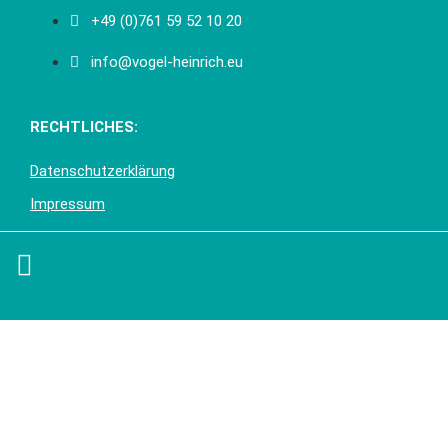
+49 (0)761 59 52 10 20
info@vogel-heinrich.eu
RECHTLICHES:
Datenschutzerklärung
Impressum
Top