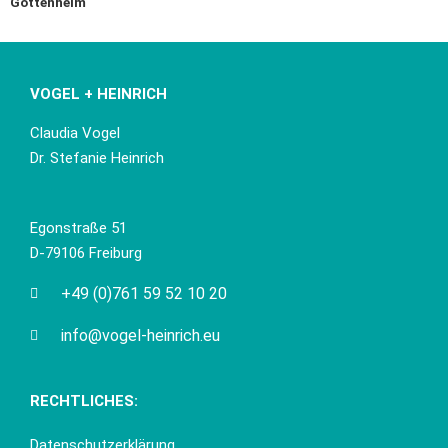
Gottenheim
VOGEL + HEINRICH
Claudia Vogel
Dr. Stefanie Heinrich
Egonstraße 51
D-79106 Freiburg
+49 (0)761 59 52 10 20
info@vogel-heinrich.eu
RECHTLICHES:
Datenschutzerklärung