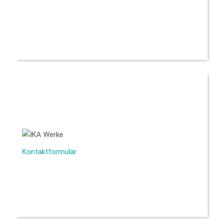
Kontaktformular