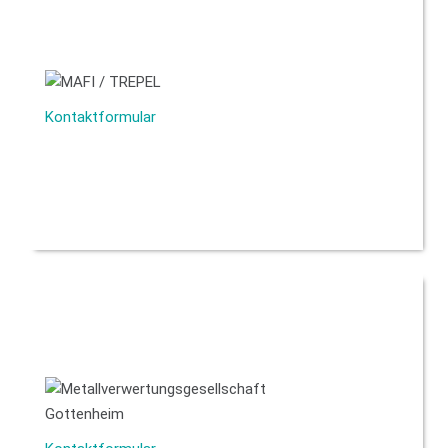
Kontaktformular