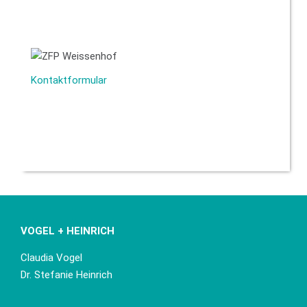
Kontaktformular
VOGEL + HEINRICH
Claudia Vogel
Dr. Stefanie Heinrich