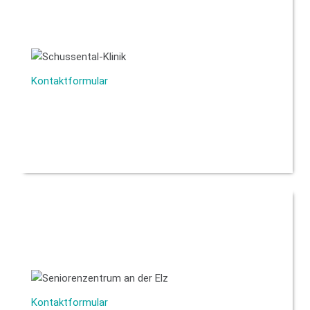
Kontaktformular
Kontaktformular