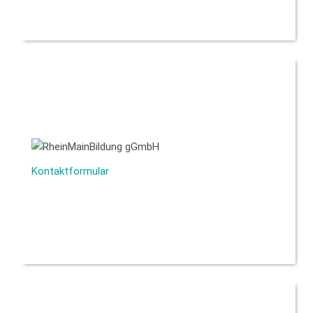
Kontaktformular