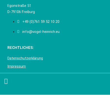
Egonstraße 51
D-79106 Freiburg
+49 (0)761 59 52 10 20
info@vogel-heinrich.eu
RECHTLICHES:
Datenschutzerklärung
Impressum
Top