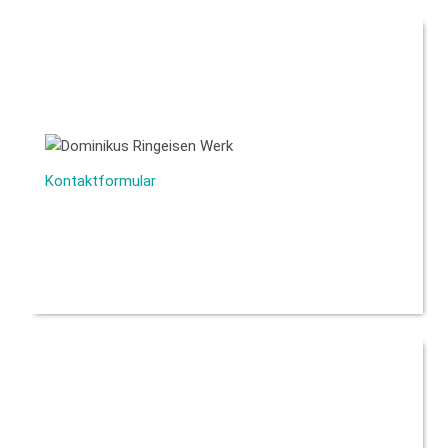
Kontaktformular