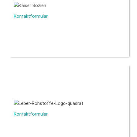
Kontaktformular
Kontaktformular