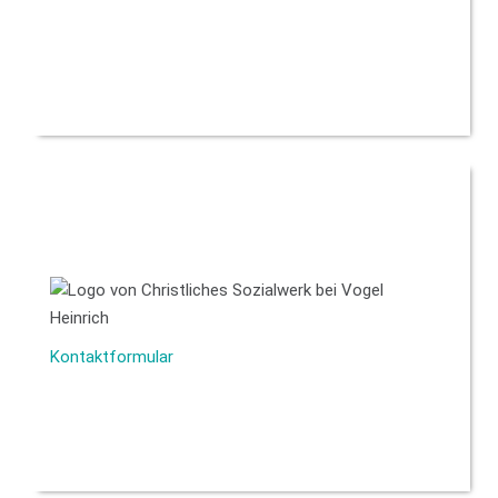
Kontaktformular