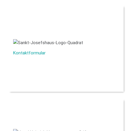
Kontaktformular