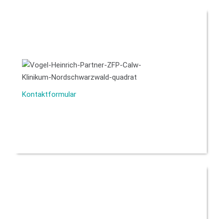
Kontaktformular