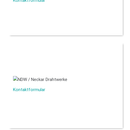
Kontaktformular
Kontaktformular