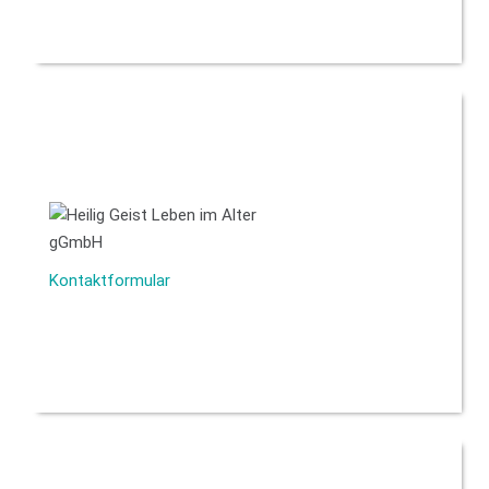
Kontaktformular